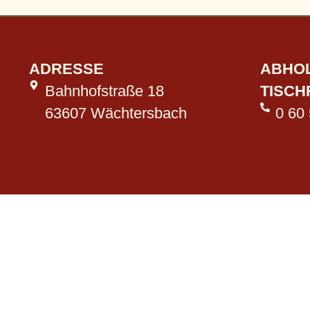
ADRESSE
ABHOL
Bahnhofstraße 18
TISCH
63607 Wächtersbach
0 60 