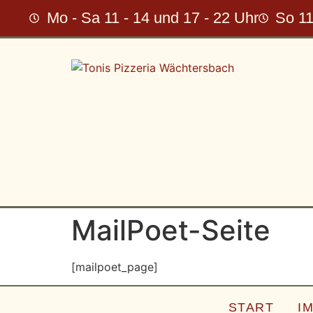
Mo - Sa 11 - 14 und 17 - 22 Uhr
So 11
MailPoet-Seite
[mailpoet_page]
START
I