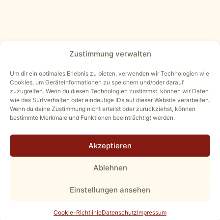
Zustimmung verwalten
Um dir ein optimales Erlebnis zu bieten, verwenden wir Technologien wie
Cookies, um Geräteinformationen zu speichern und/oder darauf
START
IMPRESSUM
DATENSCHUTZ
zuzugreifen. Wenn du diesen Technologien zustimmst, können wir Daten
wie das Surfverhalten oder eindeutige IDs auf dieser Website verarbeiten.
NEWSL
COOKIE-RICHTLINIE (EU)
Wenn du deine Zustimmung nicht erteilst oder zurückziehst, können
bestimmte Merkmale und Funktionen beeinträchtigt werden.
ADRESSE
Akzeptieren
Bahnhofstraße 18
Ablehnen
63607 Wächtersbach
ABHOL- UND LIEFERSERVICE
Einstellungen ansehen
TISCHRESERVIERUNG
Cookie-Richtlinie
Datenschutz
Impressum